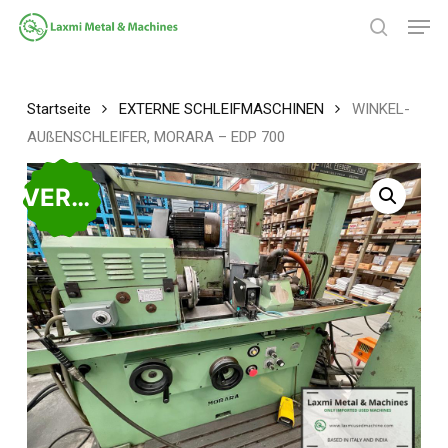
Zum
Spei
Hauptinhalt
Suche
springen
Menü
schließ
Startseite
EXTERNE SCHLEIFMASCHINEN
WINKEL-
AUßENSCHLEIFER, MORARA – EDP 700
VERKAUFT