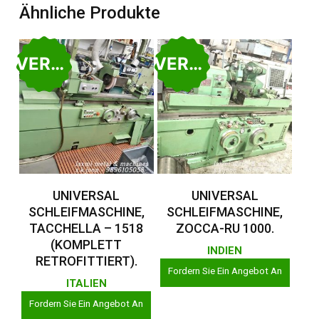
Ähnliche Produkte
VERKAUFT
VERKAUFT
Weiterlesen
Weiterlesen
UNIVERSAL
UNIVERSAL
SCHLEIFMASCHINE,
SCHLEIFMASCHINE,
TACCHELLA – 1518
ZOCCA-RU 1000.
(KOMPLETT
INDIEN
RETROFITTIERT).
Fordern Sie Ein Angebot An
ITALIEN
Fordern Sie Ein Angebot An